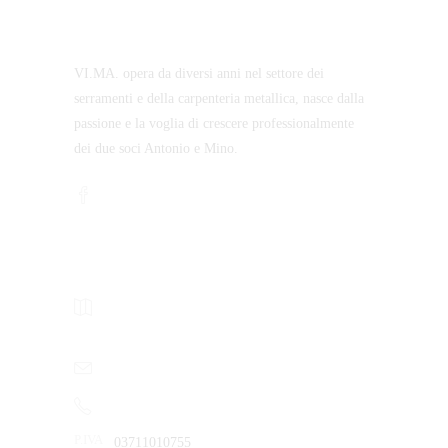
VI.MA. opera da diversi anni nel settore dei
serramenti e della carpenteria metallica, nasce dalla
passione e la voglia di crescere professionalmente
dei due soci Antonio e Mino.
CONTATTI
Via Dell’Artigianato, Lotto 7 – Zona P.I.P
73010 Surbo (Le)
info@vimaserramenti.com
+39 0832 364157
P.IVA
03711010755